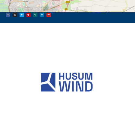
©
OpenStreetMap
contributors