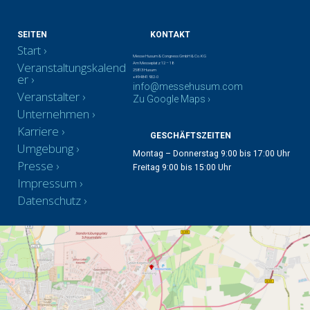
SEITEN
KONTAKT
Start
Messe Husum & Congress GmbH & Co. KG
Veranstaltungskalend
Am Messeplatz 12 – 18
25813 Husum
er
+49 4841 902-0
info@messehusum.com
Veranstalter
Zu Google Maps ›
Unternehmen
Karriere
GESCHÄFTSZEITEN
Umgebung
Montag – Donnerstag 9:00 bis 17:00 Uhr
Presse
Freitag 9:00 bis 15:00 Uhr
Impressum
Datenschutz