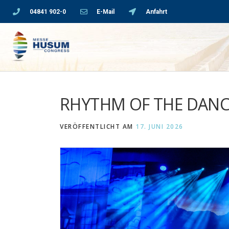
04841 902-0
E-Mail
Anfahrt
RHYTHM OF THE DANC
VERÖFFENTLICHT AM
17. JUNI 2026