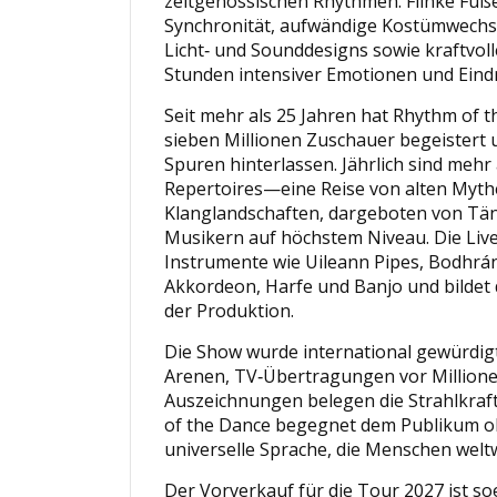
zeitgenössischen Rhythmen. Flinke Füße
Synchronität, aufwändige Kostümwechse
Licht‑ und Sounddesigns sowie kraftvol
Stunden intensiver Emotionen und Eind
Seit mehr als 25 Jahren hat Rhythm of 
sieben Millionen Zuschauer begeistert 
Spuren hinterlassen. Jährlich sind mehr
Repertoires—eine Reise von alten Myt
Klanglandschaften, dargeboten von Tä
Musikern auf höchstem Niveau. Die Live‑
Instrumente wie Uileann Pipes, Bodhrán,
Akkordeon, Harfe und Banjo und bildet
der Produktion.
Die Show wurde international gewürdigt
Arenen, TV‑Übertragungen vor Million
Auszeichnungen belegen die Strahlkraf
of the Dance begegnet dem Publikum o
universelle Sprache, die Menschen weltw
Der Vorverkauf für die Tour 2027 ist so