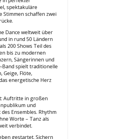
 in perfekter
l, spektakuläre
le Stimmen schaffen zwei
rücke.
the Dance weltweit über
und in rund 50 Ländern
 als 200 Shows Teil des
hen bis zu modernen
nzern, Sängerinnen und
Band spielt traditionelle
 Geige, Flöte,
 das energetische Herz
: Auftritte in großen
enpublikum und
t des Ensembles. Rhythm
hne Worte – Tanz als
eit verbindet.
eben gestartet. Sichern