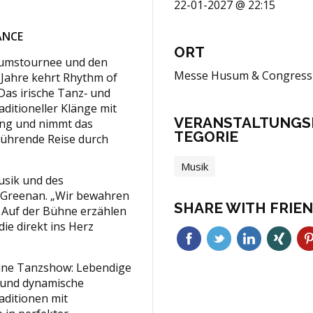
22-01-2027 @ 22:15
DANCE
ORT
äumstournee und den
Messe Husum & Congress
Jahre kehrt Rhythm of
Das irische Tanz‑ und
aditioneller Klänge mit
VERANSTALTUNGS
ung und nimmt das
TEGORIE
rührende Reise durch
Musik
Musik und des
 Greenan. „Wir bewahren
SHARE WITH FRIE
. Auf der Bühne erzählen
die direkt ins Herz
eine Tanzshow: Lebendige
 und dynamische
aditionen mit