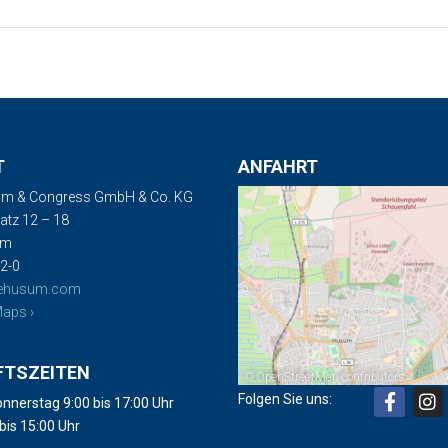
T
ANFAHRT
m & Congress GmbH & Co. KG
tz 12 – 18
um
2-0
ehusum.com
aps ›
FTSZEITEN
©
OpenStreetMap
contributors
Folgen Sie uns:
nnerstag 9:00 bis 17:00 Uhr
 bis 15:00 Uhr