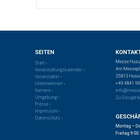
SEITEN
KONTAK
Messe Husu
Start
Am Messepla
Veranstaltungskalender
Veranstalter
25813 Hus
Unternehmen
+49 4841 90
Karriere
info@mess
Umgebung
Zu Google M
Presse
Impressum
GESCHÄ
Datenschutz
Montag – Do
Freitag 9:00