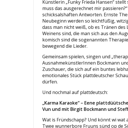
Künstlerin „Funky Frieda Hansen“ stellt
muss das ausgerechnet mir passieren?“
schicksalshaften Antworten. Ernste Th
Neubeginn werden so leichtfüßig, witzi
dass man nicht weiß, ob es Tränen des 
Weinens sind, die man sich aus den Aug
komisch sind die sogenannten Therapie
bewegend die Lieder.
Gemeinsam spielen, singen und „therapi
AusnahmekünstlerInnen Bockmann und 
Zuschauer, die sich auf ein buntes lebh
emotionales Stück plattdeutscher Schau
dürfen.
Und nochmal auf plattdeutsch:
„Karma Karaoke“ – Eene plattdüütsch
Vun und mit Birgit Bockmann und Stef
Wat is Fründschapp? Und könnt wi wat a
Twee wunnerbore Fruuns sünd op de Sö