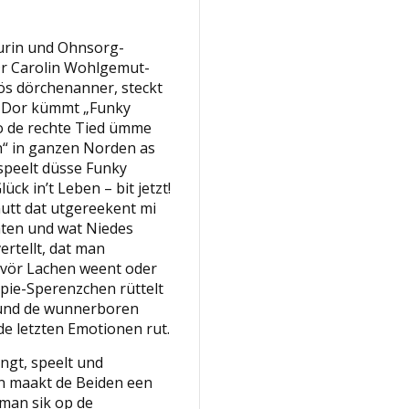
urin und Ohnsorg-
Dr Carolin Wohlgemut-
bös dörchenanner, steckt
n. Dor kümmt „Funky
 to de rechte Tied ümme
ch“ in ganzen Norden as
 speelt düsse Funky
ück in’t Leben – bit jetzt!
utt dat utgereekent mi
aten und wat Niedes
rtellt, dat man
 vör Lachen weent oder
apie-Sperenzchen rüttelt
 und de wunnerboren
de letzten Emotionen rut.
ngt, speelt und
n maakt de Beiden een
 man sik op de