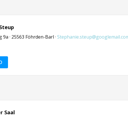
 Steup
g 9a · 25563 Föhrden-Barl ·
Stephanie.steup@googlemail.co
O
r Saal