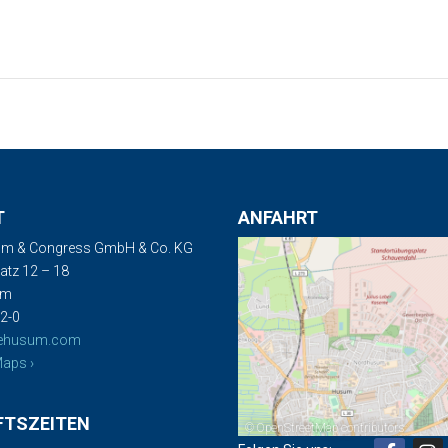
T
ANFAHRT
m & Congress GmbH & Co. KG
tz 12 – 18
um
2-0
ehusum.com
aps ›
FTSZEITEN
©
OpenStreetMap
contributors