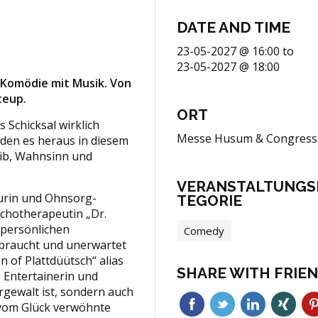
DATE AND TIME
23-05-2027 @ 16:00
to
23-05-2027 @ 18:00
 Komödie mit Musik. Von
teup.
ORT
 Schicksal wirklich
Messe Husum & Congress
den es heraus in diesem
eib, Wahnsinn und
VERANSTALTUNGS
urin und Ohnsorg-
TEGORIE
ychotherapeutin „Dr.
 persönlichen
Comedy
 braucht und unerwartet
n of Plattdüütsch“ alias
SHARE WITH FRIE
ls Entertainerin und
rgewalt ist, sondern auch
 vom Glück verwöhnte