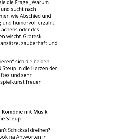
 sie die Frage „Warum
 und sucht nach
emen wie Abschied und
g und humorvoll erzählt,
Lachens oder des
en wischt. Grotesk
ansätze, zauberhaft und
eren“ sich die beiden
Steup in die Herzen der
aftes und sehr
spielkunst freuen
e Komödie mit Musik
fie Steup
n’t Schicksal dreihen?
ök na Antworten in