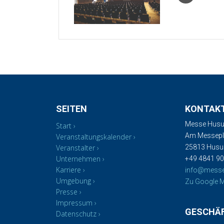
SEITEN
KONTAK
Messe Husu
Start
Am Messepla
Veranstaltungskalender
Veranstalter
25813 Hus
Unternehmen
+49 4841 90
Karriere
info@mess
Umgebung
Zu Google M
Presse
Impressum
GESCHÄ
Datenschutz