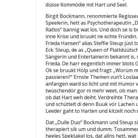
düsse Kommödie mit Hart und Seel.
Birgit Bockmann, renommierte Regisse
Speelerin, hett as Psychotherapeutin „
Ratlos“ bannig wat los. Und doch se is 
inne Krise und bruukt ne echte Fründi
Frieda Hansen“ alias Steffie Steup jüst
Eck. Steup, de as „Queen of Plattdüüts
Sängerin und Entertainerin bekannt is,
Frieda. De harr eegentlich immer blots Gl
Ok se bruukt Hölp und fragt: „Worüm m
passieren?“ Ernste Themen vun’t Losla
anfangen ward so licht und mit Humor ve
twüschendör gor ni mehr weet, ob man
ob dat Hart weh deiht. Verdreihte Ther
und schüttelt di denn Buuk vör Lachen
Leeder gaht to Harten und kitzelt noch 
Dat „Dulle Duo“ Bockmann und Steup si
therapiert sik um und dumm. Tosamme
heeles Spektakel los, dat allns hett, wat