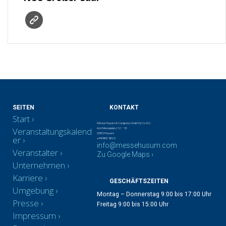
SEITEN
KONTAKT
Start
Messe Husum & Congress GmbH & Co. KG
Veranstaltungskalend
Am Messeplatz 12 – 18
25813 Husum
er
+49 4841 902-0
info@messehusum.com
Veranstalter
Zu Google Maps ›
Unternehmen
Karriere
GESCHÄFTSZEITEN
Umgebung
Montag – Donnerstag 9:00 bis 17:00 Uhr
Presse
Freitag 9:00 bis 15:00 Uhr
Impressum